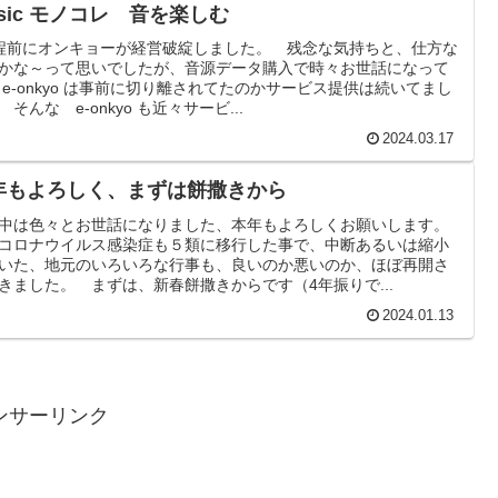
sic モノコレ 音を楽しむ
程前にオンキョーが経営破綻しました。 残念な気持ちと、仕方な
かな～って思いでしたが、音源データ購入で時々お世話になって
 e-onkyo は事前に切り離されてたのかサービス提供は続いてまし
 そんな e-onkyo も近々サービ...
2024.03.17
年もよろしく、まずは餅撒きから
中は色々とお世話になりました、本年もよろしくお願いします。
コロナウイルス感染症も５類に移行した事で、中断あるいは縮小
いた、地元のいろいろな行事も、良いのか悪いのか、ほぼ再開さ
きました。 まずは、新春餅撒きからです（4年振りで...
2024.01.13
ンサーリンク