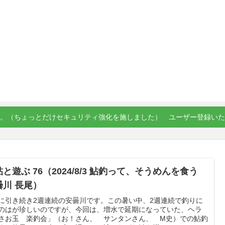
。（ちょっとだけセキュリティ強化を施しました） ユーザー登録い
と遊ぶ 76（2024/8/3 鮎釣って、そうめんを食う
曇川 長尾）
に引き続き2週連続の安曇川です。この暑い中、2週連続で釣りに
のはが珍しいのですが、今回は、増水で延期になっていた、ヘラ
さお玉 楽釣会」（お！さん、 サンタンさん、 M史）での鮎釣