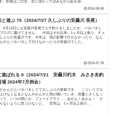
す。釣果は二の次、水に浸かって涼みながら鮎を掛...
2024.08.06
と遊ぶ 75（2024/7/27 久しぶりの安曇川 長尾）
、6月14日にも安曇川長尾でエサ釣りをしましたが、バタバタし
ブログに書けてません。 今回はそれ以来、1ヶ月以上振り、チョ
しぶりの安曇川です。今年は、雨の影響で行かなかったり、なん
んやとバタバタして行けなかったりの安曇川でした...
2024.07.29
遊ばれる 8（2024/7/21 安曇川朽木 みさき友釣
場 2024年7月例会）
だかんだとバタバタしてて久しぶりの更新です。 こういうブロ
上げなくなるとなんやかんやと間が開いていき、邪魔くさくなっ
って、いつの間にか…フェードアウト……あかん！あかん！ そ
らないように気つけないと。 笑実は、1ヶ月以上前の...