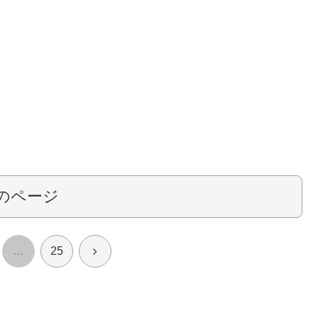
のページ
次
…
25
へ