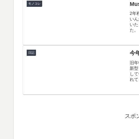
Mu
モノコレ
2年
いん
いた
た。
今
日記
旧年
新型
して
れて
スポ