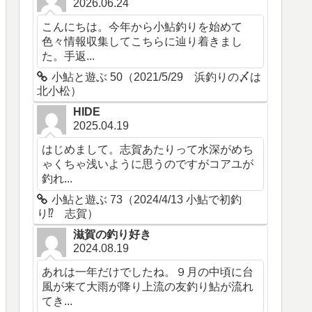
2026.06.24
こんにちは。今年から小鮎釣りを始めて
色々情報収集してこちらに辿り着きまし
た。手返...
小鮎と遊ぶ 50（2021/5/29 浜釣りの〆は
北小松）
HIDE
2025.04.19
はじめまして。志賀あたりって水深がめち
ゃくちゃ浅いように思うのですがコアユが
釣れ...
小鮎と遊ぶ 73（2024/4/13 小鮎で初釣
り⁉ 志賀）
滋賀の釣り好き
2024.08.19
あれは一年だけでしたね。９月の中頃に台
風が来て大雨が降り上流の友釣り鮎が流れ
てき...