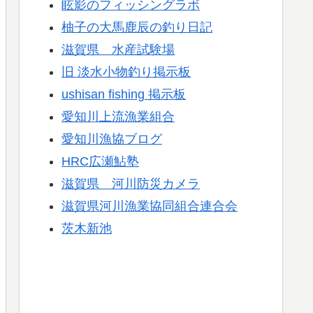
眩影のフィッシングラボ
柚子の大馬鹿辰の釣り日記
滋賀県 水産試験場
旧 淡水小物釣り掲示板
ushisan fishing 掲示板
愛知川上流漁業組合
愛知川漁協ブログ
HRC広瀬鮎塾
滋賀県 河川防災カメラ
滋賀県河川漁業協同組合連合会
茨木新池