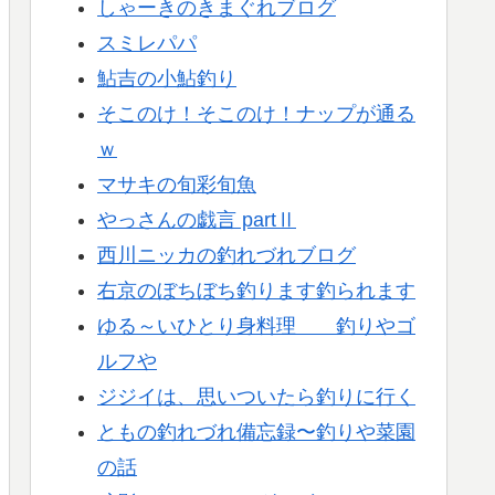
しゃーきのきまぐれブログ
スミレパパ
鮎吉の小鮎釣り
そこのけ！そこのけ！ナップが通る
ｗ
マサキの旬彩旬魚
やっさんの戯言 partⅡ
西川ニッカの釣れづれブログ
右京のぼちぼち釣ります釣られます
ゆる～いひとり身料理 釣りやゴ
ルフや
ジジイは、思いついたら釣りに行く
ともの釣れづれ備忘録〜釣りや菜園
の話