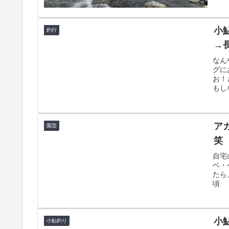
小鮎
釣行
→
なん
グに
お！
もし
ア
園芸
笑
自宅
ベ・
たら
頃 
小鮎
小鮎釣り