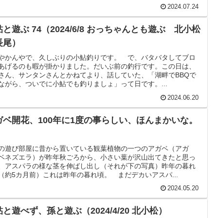
2024.07.24
と遊ぶ 74（2024/6/8 おっちゃんとも遊ぶ 北小松
長尾）
やかんやで、久しぶりの小鮎釣りです。 で、バタバタしてブロ
あげるのも暇が掛かりました。だいぶ前の釣行です。この日は、
さん、サンタンさんとかねてより、話していた、「湖畔でBBQで
ながら、ついでに小鮎でも釣りましょ」って日です。...
2024.06.20
ガベ開花、100年に1度の事らしい、ほんまかいな。
の遊び部屋に昔から置いている観葉植物の一つのアガベ（アガ
ベネズエラ）が昨年秋ごろから、小さい葉が沢山出てきたと思っ
、アスパラの様な茎を伸ばし出し（それが下の写真）昨年の暮れ
（約5カ月前）これは昨年の暮れ頃。 まだデカいアスパ...
2024.05.20
と遊べず、孫と遊ぶ（2024/4/20 北小松）