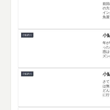
前回
の方
イン
魚屋
小鮎
小鮎釣り
年が
った
惑は
ズン
小鮎
小鮎釣り
さて
は無
どん
に行