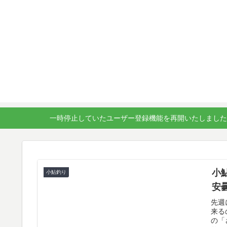
一時停止していたユーザー登録機能を再開いたしました
小鮎
小鮎釣り
安
先週
来る
の「