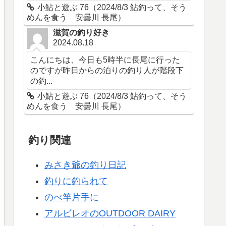
小鮎と遊ぶ 76（2024/8/3 鮎釣って、そう
めんを食う 安曇川 長尾）
滋賀の釣り好き
2024.08.18
こんにちは、今日も5時半に長尾に行った
のですが昨日からの泊りの釣り人が階段下
の釣...
小鮎と遊ぶ 76（2024/8/3 鮎釣って、そう
めんを食う 安曇川 長尾）
釣り関連
みさき爺の釣り日記
釣りに釣られて
のべ竿片手に
アルビレオのOUTDOOR DAIRY