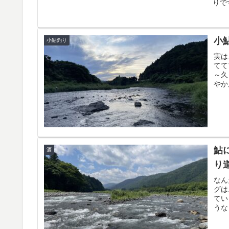
りで
小鮎
小鮎釣り
実は
てて
～久
やか
鮎に
酒
り道
なん
グは
てい
うな