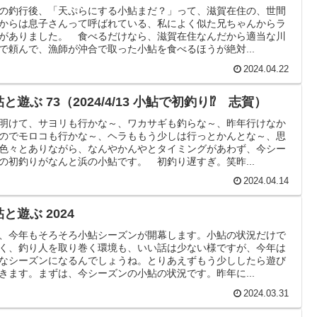
の釣行後、「天ぷらにする小鮎まだ？」って、滋賀在住の、世間
からは息子さんって呼ばれている、私によく似た兄ちゃんからラ
がありました。 食べるだけなら、滋賀在住なんだから適当な川
で頼んで、漁師が沖合で取った小鮎を食べるほうが絶対...
2024.04.22
と遊ぶ 73（2024/4/13 小鮎で初釣り⁉ 志賀）
明けて、サヨリも行かな～、ワカサギも釣らな～、昨年行けなか
のでモロコも行かな～、ヘラももう少しは行っとかんとな～、思
色々とありながら、なんやかんやとタイミングがあわず、今シー
の初釣りがなんと浜の小鮎です。 初釣り遅すぎ。笑昨...
2024.04.14
と遊ぶ 2024
、今年もそろそろ小鮎シーズンが開幕します。小鮎の状況だけで
く、釣り人を取り巻く環境も、いい話は少ない様ですが、今年は
なシーズンになるんでしょうね。とりあえずもう少ししたら遊び
きます。まずは、今シーズンの小鮎の状況です。昨年に...
2024.03.31