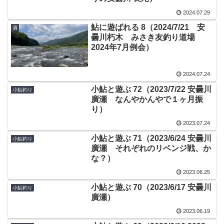
2024.07.29
鮎に遊ばれる 8（2024/7/21 安
酒
曇川朽木 みさき友釣り道場
2024年7月例会）
2024.07.24
小鮎と遊ぶ 72（2023/7/22 安曇川
小鮎釣り
廣瀬 なんやかんやで１ヶ月振
り）
2023.07.24
小鮎と遊ぶ 71（2023/6/24 安曇川
小鮎釣り
廣瀬 それぞれのリベンジ戦、か
な？）
2023.06.25
小鮎と遊ぶ 70（2023/6/17 安曇川
小鮎釣り
廣瀬）
2023.06.19