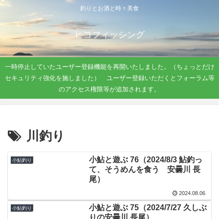
釣りとお酒と時々美食
ヒコフィッシング
一時停止していたユーザー登録機能を再開いたしました。（ちょっとだけ
セキュリティ強化を施しました） ユーザー登録いただくとフォーラム等
のアクセス権限等が追加されます。
川釣り
小鮎と遊ぶ 76（2024/8/3 鮎釣っ
小鮎釣り
て、そうめんを食う 安曇川 長
尾）
2024.08.06
小鮎と遊ぶ 75（2024/7/27 久しぶ
小鮎釣り
りの安曇川 長尾）