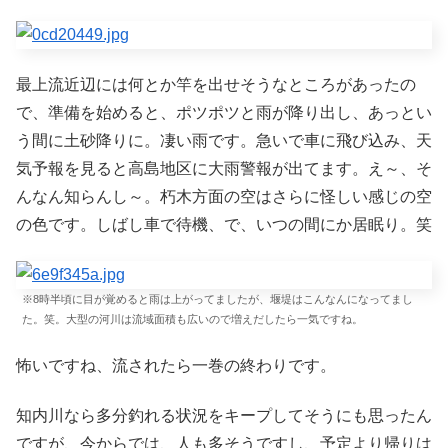
最上流近辺には何とか竿を出せそうなところがあったの
で、準備を始めると、ポツポツと雨が降り出し、あっとい
う間に土砂降りに。凄い雨です。急いで車に飛び込み、天
気予報を見ると高島地区に大雨警報が出てます。え～、そ
んなん知らんし～。朽木方面の空はさらに怪しい感じの空
の色です。しばし車で待機、で、いつの間にか居眠り。笑
※8時半頃に目が覚めると雨は上がってましたが、堰堤はこんなんになってまし
た。笑。大型の河川は流域面積も広いので増えだしたら一気ですね。
怖いですね、流されたら一巻の終わりです。
知内川なら多分釣れる状況をキープしてそうにも思ったん
ですが、今からでは、人も多そうですし、予定より帰りは