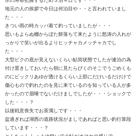
氷の寿命把握するため３泊４日です・・・
地元の人の挨拶で今日は何泊目や・・と言われていまし
た・・・
きつい雨の時カッパ着て釣っていましたが・・・
思いもよらぬ棚からぼた餅落ちて来たように怒涛の入れが
っかりで笑いが出るよりヒッチャカメッチャカでし
た・・・
大型ビクの底が見えないくらい鮎筒状態でしたが連泊の為
付け置きしておいたら朝に見たらびくのそこでうごめくも
のにビックリあゆが透けるくらい上部にだけいるだけけで
傷心もので釣れたのを見に来ているのを知っている人が多
かったので眉唾でないだけましでしたが・・・ショックで
した・・・？
以後戦意喪失でお茶濁しです・・・
盆過ぎれば湖西の道路状況がましであればと思い釣行算段
しています・・・？