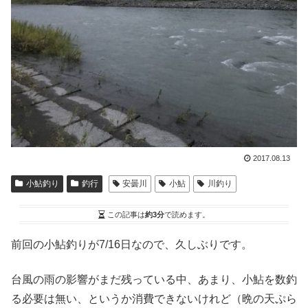
2017.08.13
小鮎釣り
釣行
安曇川
小鮎
川釣り
この記事は
約3分
で読めます。
前回の小鮎釣りが7/16日なので、久しぶりです。
台風の雨の影響がまだ残っている中、あまり、小鮎を数釣
る必要は無い、というか消費できないけれど（晩の天ぷら