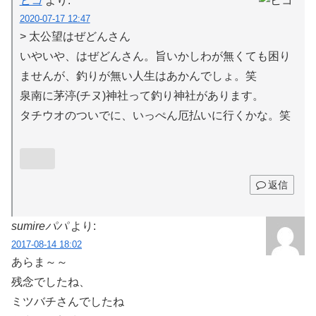
ヒコ
より:
2020-07-17 12:47
> 太公望はぜどんさん
いやいや、はぜどんさん。旨いかしわが無くても困り
ませんが、釣りが無い人生はあかんでしょ。笑
泉南に茅渟(チヌ)神社って釣り神社があります。
タチウオのついでに、いっぺん厄払いに行くかな。笑
返信
sumireパパ
より:
2017-08-14 18:02
あらま～～
残念でしたね、
ミツバチさんでしたね