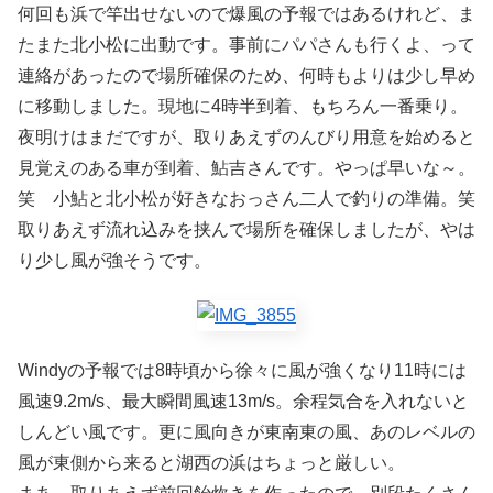
何回も浜で竿出せないので爆風の予報ではあるけれど、ま
たまた北小松に出動です。事前にパパさんも行くよ、って
連絡があったので場所確保のため、何時もよりは少し早め
に移動しました。現地に4時半到着、もちろん一番乗り。
夜明けはまだですが、取りあえずのんびり用意を始めると
見覚えのある車が到着、鮎吉さんです。やっぱ早いな～。
笑 小鮎と北小松が好きなおっさん二人で釣りの準備。笑
取りあえず流れ込みを挟んで場所を確保しましたが、やは
り少し風が強そうです。
Windyの予報では8時頃から徐々に風が強くなり11時には
風速9.2m/s、最大瞬間風速13m/s。余程気合を入れないと
しんどい風です。更に風向きが東南東の風、あのレベルの
風が東側から来ると湖西の浜はちょっと厳しい。