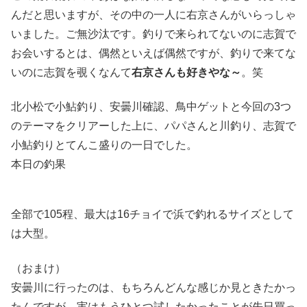
んだと思いますが、その中の一人に右京さんがいらっしゃ
いました。ご無沙汰です。釣りで来られてないのに志賀で
お会いするとは、偶然といえば偶然ですが、釣りで来てな
いのに志賀を覗くなんて
右京さんも好きやな～
。笑
北小松で小鮎釣り、安曇川確認、鳥中ゲットと今回の3つ
のテーマをクリアーした上に、パパさんと川釣り、志賀で
小鮎釣りとてんこ盛りの一日でした。
本日の釣果
全部で105程、最大は16チョイで浜で釣れるサイズとして
は大型。
（おまけ）
安曇川に行ったのは、もちろんどんな感じか見ときたかっ
たんですが、実はもうひとつ試したかったことが先日買っ