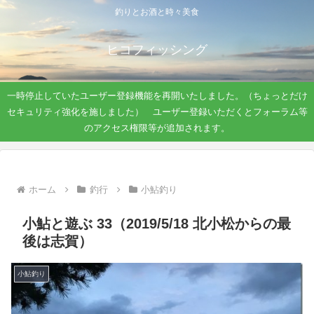
釣りとお酒と時々美食
ヒコフィッシング
一時停止していたユーザー登録機能を再開いたしました。（ちょっとだけ
セキュリティ強化を施しました） ユーザー登録いただくとフォーラム等
のアクセス権限等が追加されます。
ホーム
釣行
小鮎釣り
小鮎と遊ぶ 33（2019/5/18 北小松からの最
後は志賀）
小鮎釣り