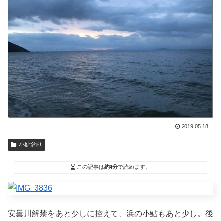
2019.05.18
小鮎釣り
この記事は
約4分
で読めます。
安曇川解禁をあと少しに控えて、浜の小鮎もあと少し。後