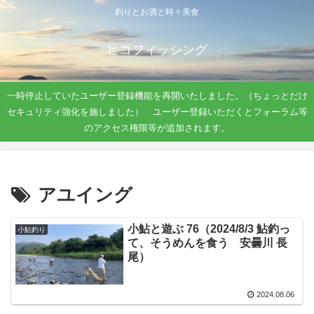
釣りとお酒と時々美食
ヒコフィッシング
一時停止していたユーザー登録機能を再開いたしました。（ちょっとだけ
セキュリティ強化を施しました） ユーザー登録いただくとフォーラム等
のアクセス権限等が追加されます。
アユイング
小鮎と遊ぶ 76（2024/8/3 鮎釣っ
小鮎釣り
て、そうめんを食う 安曇川 長
尾）
2024.08.06