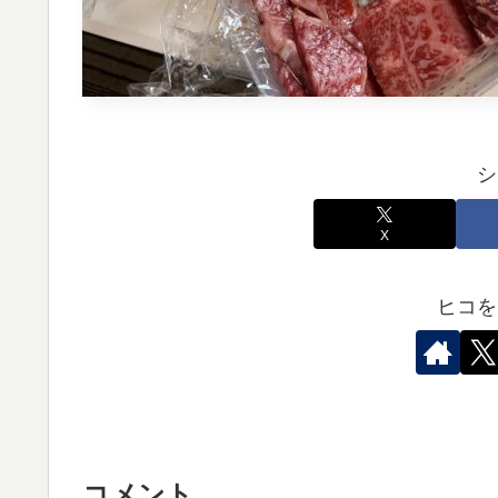
シ
X
ヒコを
コメント