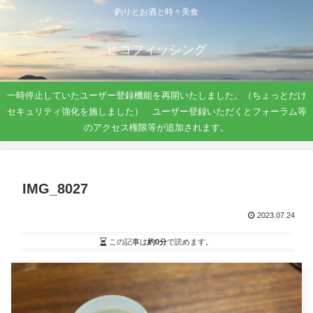
釣りとお酒と時々美食
ヒコフィッシング
一時停止していたユーザー登録機能を再開いたしました。（ちょっとだけ
セキュリティ強化を施しました） ユーザー登録いただくとフォーラム等
のアクセス権限等が追加されます。
IMG_8027
2023.07.24
この記事は
約0分
で読めます。