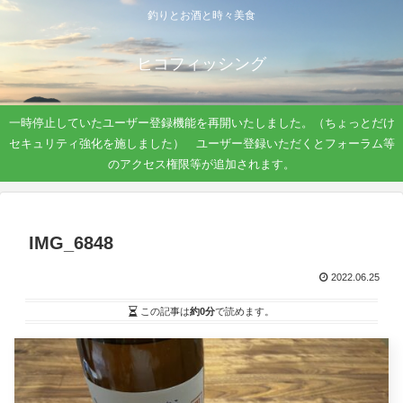
釣りとお酒と時々美食
ヒコフィッシング
一時停止していたユーザー登録機能を再開いたしました。（ちょっとだけ
セキュリティ強化を施しました） ユーザー登録いただくとフォーラム等
のアクセス権限等が追加されます。
IMG_6848
2022.06.25
この記事は
約0分
で読めます。