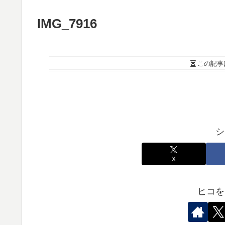
IMG_7916
この記事
シ
X
ヒコを