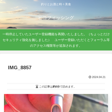
釣りとお酒と時々美食
ヒコフィッシング
一時停止していたユーザー登録機能を再開いたしました。（ちょっとだけ
セキュリティ強化を施しました） ユーザー登録いただくとフォーラム等
のアクセス権限等が追加されます。
IMG_8857
2024.04.21
この記事は
約0分
で読めます。