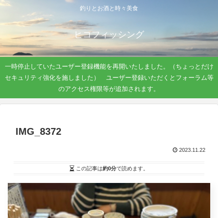
釣りとお酒と時々美食
ヒコフィッシング
一時停止していたユーザー登録機能を再開いたしました。（ちょっとだけ
セキュリティ強化を施しました） ユーザー登録いただくとフォーラム等
のアクセス権限等が追加されます。
IMG_8372
2023.11.22
この記事は
約0分
で読めます。