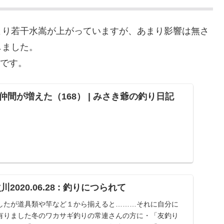
より若干水嵩が上がっていますが、あまり影響は無さ
しました。
Gです。
間が増えた（168） | みさき爺の釣り日記
020.06.28 : 釣りにつられて
したが道具類や竿など１から揃えると………それに自分に
有りました冬のワカサギ釣りの常連さんの方に・「友釣り