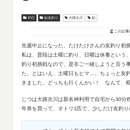
釣行
鮎友釣り
大路次川
鮎
この記事
先週中止になった、たけたけさんの友釣り初挑
私は、普段は土曜に釣り、日曜は休養という
釣り初挑戦なので、是非ご一緒しようと言う
た。とはいえ、土曜日もヒマ…、ちょっと友
きました。どっちも行くんかい！ なんて、
じつは大路次川は新名神利用で自宅から30分
年券を買って、オトリ1匹で、少しだけ友釣り