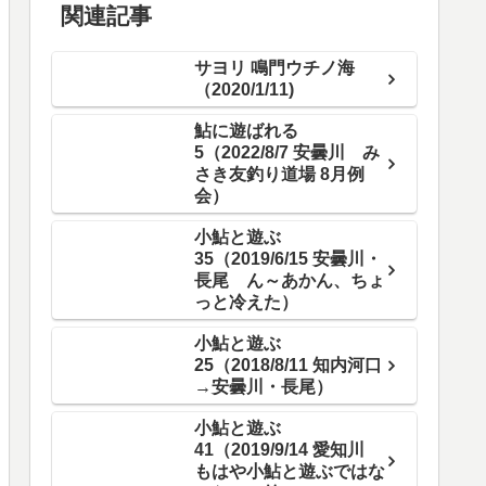
関連記事
サヨリ 鳴門ウチノ海
（2020/1/11)
鮎に遊ばれる
5（2022/8/7 安曇川 み
さき友釣り道場 8月例
会）
小鮎と遊ぶ
35（2019/6/15 安曇川・
長尾 ん～あかん、ちょ
っと冷えた）
小鮎と遊ぶ
25（2018/8/11 知内河口
→安曇川・長尾）
小鮎と遊ぶ
41（2019/9/14 愛知川
もはや小鮎と遊ぶではな