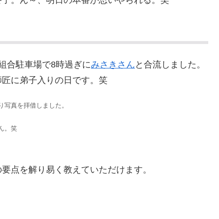
終了。ん～、明日の本番が思いやられる。笑
組合駐車場で8時過ぎに
みさきさん
と合流しました。
師匠に弟子入りの日です。笑
り写真を拝借しました。
ん。笑
の要点を解り易く教えていただけます。